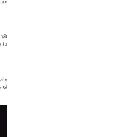
 đảm
nhất
ứ tự
 ván
ệ sẽ