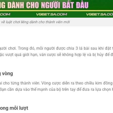
 về luật chơi liêng dành cho thành viên mới
ười chơi. Trong đó, mỗi người được chia 3 lá bài sau khi đặt 
c vượt quá giới hạn, ván cược sẽ không hợp lệ và bị hủy để
g vòng
ài cho từng thành viên. Vòng cược diễn ra theo chiều kim đồng
y. Bạn cần dựa vào thế mạnh của bộ trên tay để đưa ra lựa chọn
rong mỗi lượt