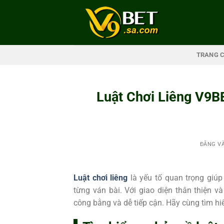
Bỏ
qua
nội
dung
TRANG 
Luật Chơi Liêng V9B
ĐĂNG V
Luật chơi liêng
là yếu tố quan trọng giúp
từng ván bài. Với giao diện thân thiện 
công bằng và dễ tiếp cận. Hãy cùng tìm hiểu