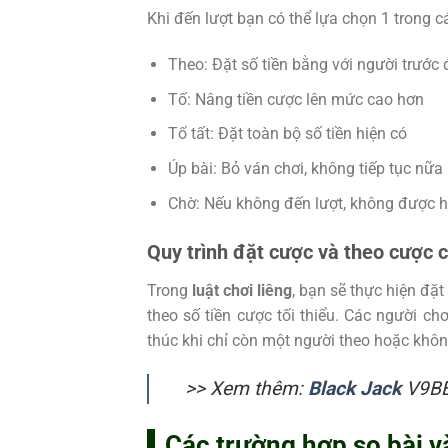
Khi đến lượt bạn có thể lựa chọn 1 trong 
Theo: Đặt số tiền bằng với người trước 
Tố: Nâng tiền cược lên mức cao hơn
Tố tất: Đặt toàn bộ số tiền hiện có
Úp bài: Bỏ ván chơi, không tiếp tục nữa
Chờ: Nếu không đến lượt, không được 
Quy trình đặt cược và theo cược c
Trong
luật chơi liêng
, bạn sẽ thực hiện đặ
theo số tiền cược tối thiểu. Các người c
thúc khi chỉ còn một người theo hoặc khôn
>> Xem thêm:
Black Jack
V9BE
Các trường hợp so bài v