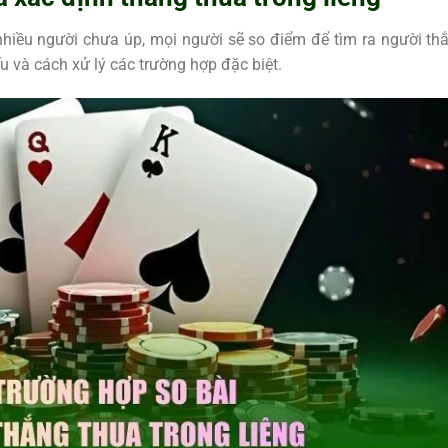
nhiều người chưa úp, mọi người sẽ so điểm để tìm ra người th
 và cách xử lý các trường hợp đặc biệt.